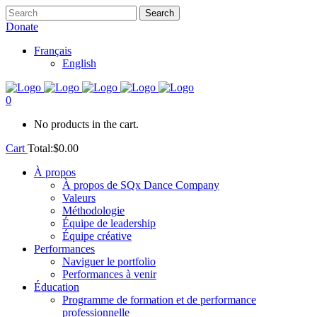
Donate
Français
English
0
No products in the cart.
Cart
Total:
$
0.00
À propos
À propos de SQx Dance Company
Valeurs
Méthodologie
Équipe de leadership
Équipe créative
Performances
Naviguer le portfolio
Performances à venir
Éducation
Programme de formation et de performance
professionnelle