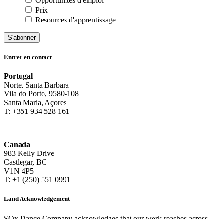
Opportunités d'emploi
Prix
Resources d'apprentissage
S'abonner
Entrer en contact
Portugal
Norte, Santa Barbara
Vila do Porto, 9580-108
Santa Maria, Açores
T: +351 934 528 161
Canada
983 Kelly Drive
Castlegar, BC
V1N 4P5
T: +1 (250) 551 0991
Land Acknowledgement
SQx Dance Company acknowledges that our work reaches across