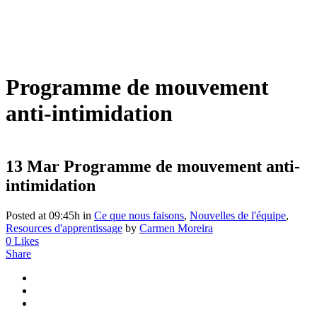
Programme de mouvement
anti-intimidation
13 Mar
Programme de mouvement anti-
intimidation
Posted at 09:45h
in
Ce que nous faisons
,
Nouvelles de l'équipe
,
Resources d'apprentissage
by
Carmen Moreira
0
Likes
Share