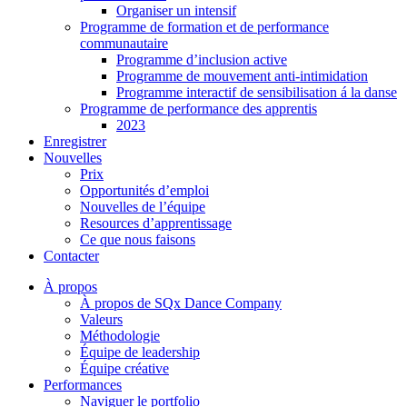
Organiser un intensif
Programme de formation et de performance
communautaire
Programme d’inclusion active
Programme de mouvement anti-intimidation
Programme interactif de sensibilisation á la danse
Programme de performance des apprentis
2023
Enregistrer
Nouvelles
Prix
Opportunités d’emploi
Nouvelles de l’équipe
Resources d’apprentissage
Ce que nous faisons
Contacter
À propos
À propos de SQx Dance Company
Valeurs
Méthodologie
Équipe de leadership
Équipe créative
Performances
Naviguer le portfolio